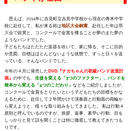
思えば、2014年に吉見町立吉見中学校から現在の青木中学
校に赴任して、私が来る前は
地区大会銅賞
、赴任した年は
県
大会で銀賞
と、コンクールで金賞を獲ることが夢のまた夢の
ようなバンドでした。
子どもたちはただただ楽器を吹いて、家に帰る、そこに目的
や意図、目標はほとんどないような状態で、ずっと日々を送
っている、そんなバンドでした。
今年の４月に発売した
DVD『ナカちゃんの初級バンド改造計
画』
の中でも、
生徒を変える「3つのファクター」、バンドを
根本から変える「4つのこだわり」
など
をご紹介しましたが、
コンクールで金賞をとりたいという子どもたちの目標をかな
えるために、赴任して２年間かけて演奏面と行動面の両輪か
ら変えようと、様々な取り組みをしてきました。 私は行動４
原則と呼んでいるのですが、挨拶、返事、素早い行動、目を
しっかりと見て話を聞くことは特に徹底して教えてきたつも
りです。