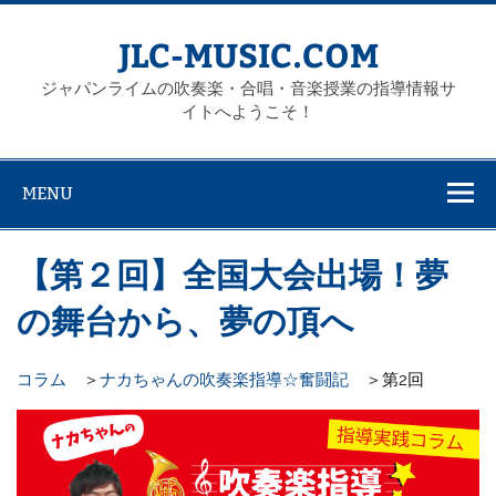
Skip
to
content
JLC-MUSIC.COM
ジャパンライムの吹奏楽・合唱・音楽授業の指導情報サ
イトへようこそ！
MENU
【第２回】全国大会出場！夢
の舞台から、夢の頂へ
コラム
＞
ナカちゃんの吹奏楽指導☆奮闘記
＞第2回