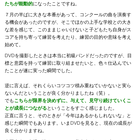
たちが能動的
になったことですね。
７月の半ばに大きな本番があって、コンクールの曲を演奏す
る機会があったのですが、そこでほかの上手な学校との大き
な差を感じて、このままじゃいけないと子どもたち自身がス
コアを持ち寄って練習を考えたり、練習の目的や意味を考え
始めて。
DVDを撮影したときは本当に初級バンドだったのですが、目
標と意図を持って練習に取り組ませたいと、色々仕込んでい
たことが遂に実った瞬間でした。
逆に言えば、それくらいコツコツ積み重ねていかないと実ら
ないんだということが良く分かりましたね（笑）。
でも
こちらが限界を決めずに、与えて、見守り続けていくこ
とが成長につながる
ということをすごく感じました。
正直に言うと、そのときが「今年はあるかもしれないな」と
感じた瞬間でもあります。いまDVDを見ると、現在の成長が
良く分かりますね。