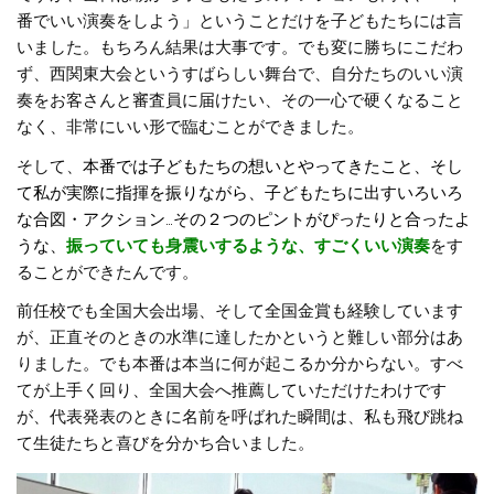
番でいい演奏をしよう」ということだけを子どもたちには言
いました。もちろん結果は大事です。でも変に勝ちにこだわ
ず、西関東大会というすばらしい舞台で、自分たちのいい演
奏をお客さんと審査員に届けたい、その一心で硬くなること
なく、非常にいい形で臨むことができました。
そして、
本番では子どもたちの想いとやってきたこと、そし
て私が実際に指揮を振りながら、子どもたちに出すいろいろ
な合図・アクション…その２つのピントがぴったりと合ったよ
うな、
振っていても身震いするような、すごくいい演奏
をす
ることができたんです。
前任校でも全国大会出場、そして全国金賞も経験しています
が、正直そのときの水準に達したかというと難しい部分はあ
りました。でも本番は本当に何が起こるか分からない。すべ
てが上手く回り、全国大会へ推薦していただけたわけです
が、代表発表のときに名前を呼ばれた瞬間は、私も飛び跳ね
て生徒たちと喜びを分かち合いました。