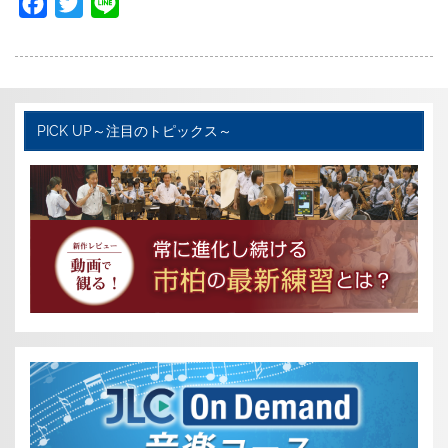
F
T
L
a
w
i
c
i
n
e
t
e
b
t
PICK UP～注目のトピックス～
o
e
o
r
k