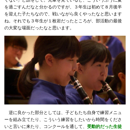
くない」と話をして。先輩を見ていると、こういうふうに夏
を過ごすんだなと分かるのですが、３年生は初めて８月後半
を迎えた子たちなので、戦いながら良くやったなと思います
ね。それでも３年生が１枚岩だったところが、部活動の最後
の大変な場面だったなと思います。
逆に良かった部分としては、子どもたち自身で練習メニュ
ーを組み立てたり、こういう練習をしたいから時間をくださ
いと言いに来たり、コンクールを通して、
受動的だった生徒