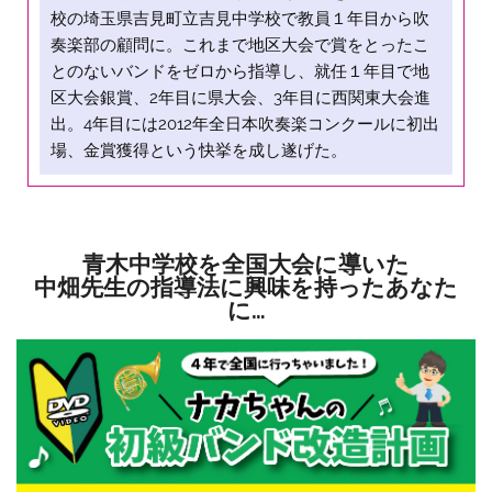
校の埼玉県吉見町立吉見中学校で教員１年目から吹
奏楽部の顧問に。これまで地区大会で賞をとったこ
とのないバンドをゼロから指導し、就任１年目で地
区大会銀賞、2年目に県大会、3年目に西関東大会進
出。4年目には2012年全日本吹奏楽コンクールに初出
場、金賞獲得という快挙を成し遂げた。
青木中学校を全国大会に導いた
中畑先生の指導法に興味を持ったあなた
に…