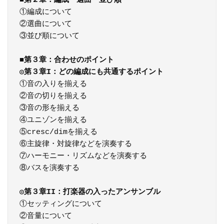
■
第２章：編成・選曲・並び順
①編成について

②選曲について

③並び順について

■
第３章：合わせのポイント
◎第３章I：どの編成にも共通するポイント
①音の入りを揃える

②音の切りを揃える

③音の形を揃える

④ユニゾンを揃える

⑤cresc/dimを揃える

⑥主旋律・対旋律などを演奏する

⑦ハーモニー・リズムなどを演奏する

⑧バスを演奏する

◎第３章II：打楽器の入ったアンサンブル
①セッティングについて

②音量について
