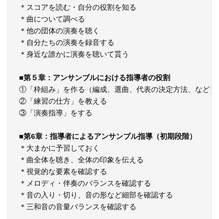
＊スコアを読む・自分の役割を知る

＊曲について調べる

＊他の団体の演奏を聴く

＊自分たちの演奏を録音する

＊身近な誰かに演奏を聴いて貰う

■
第５章：アンサンブルにおける指導者の役割
①「枠組み」を作る（編成、選曲、代表の決定方法、など）

②「練習の仕方」を教える

③「演奏指導」をする

■
第6章：指導者によるアンサンブル指導（初期段階）
＊大まかに予習しておく

＊曲全体を聴き、全体の印象を伝える

＊視覚的な要素を確認する

＊メロディ・伴奏のバランスを確認する

＊音の入り・切り、音の形など細部を確認する

＊三和音の音量バランスを確認する
