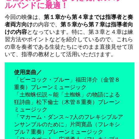
ルバンドに最適！
今回の映像は、
第１章から第４章までは指導者と奏
者両方向け
の内容で、
第５章から第７章は指導者向
けの内容
となっています。特に、第３章と４章は練
習方法やポイントなどを紹介しているので、これら
の章を奏者である生徒たちにそのまま直接見せて頂
いて、指導の教材として活用いただけます。
使用楽曲／
「ピーコック・ブルー」福田洋介（金管８
重奏）ブレーンミュージック
「土蜘蛛伝説～能「土蜘蛛」の物語による
狂詩曲」松下倫士（木管８重奏）ブレーン
ミュージック
「マカーム・ダンス～7人のフレキシブルア
ンサンブルのために」片岡寛晶（フレキシ
ブル７重奏）ブレーンミュージック