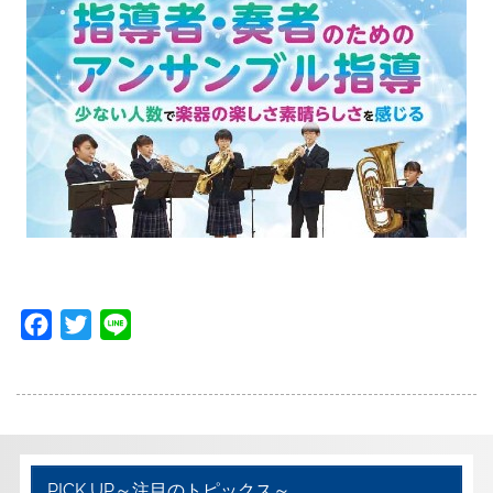
F
T
L
a
w
i
c
i
n
e
t
e
b
t
o
e
PICK UP～注目のトピックス～