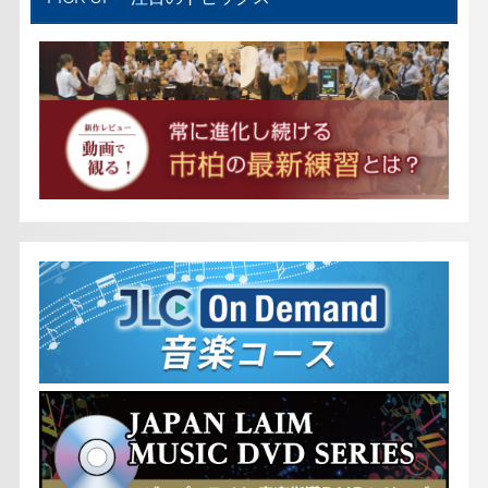
o
r
k