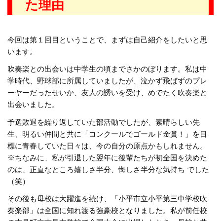
た理由
今回は第１回目ということで、まずは自己紹介をしたいと思
います。
吹奏楽との出会いは中学生の頃までさかのぼります。私は中
学時代、野球部に所属していましたが、泣かず飛ばずのプレ
ーヤーだったせいか、友人の誘いを受け、めでたく吹奏楽と
出会いました。
予選敗退を繰り返していた部活動でしたが、素晴らしい先
生、明るい仲間と共に「コンクールでゴールド金賞！」を目
標に青春していた日々は、今の自分の原点かもしれません。
※ちなみに、私が引退した翌年に後輩たちが初全国を決めた
のは、正直なところ嬉しさ半分、悔しさ半分な気持ち でした
（笑）
その後も母校は大躍進を続け、
「小平市立小平第三中学校吹
奏楽部」
は全国に知れ渡る強豪校となりました。私が前任校