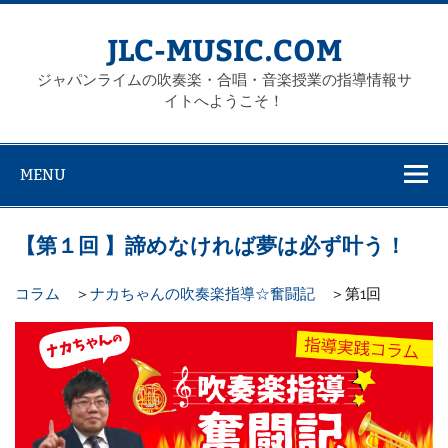
Skip
to
content
JLC-MUSIC.COM
ジャパンライムの吹奏楽・合唱・音楽授業の指導情報サ
イトへようこそ！
MENU
【第１回 】諦めなければ夢は必ず叶う！
コラム
＞
ナカちゃんの吹奏楽指導☆奮闘記
＞第1回