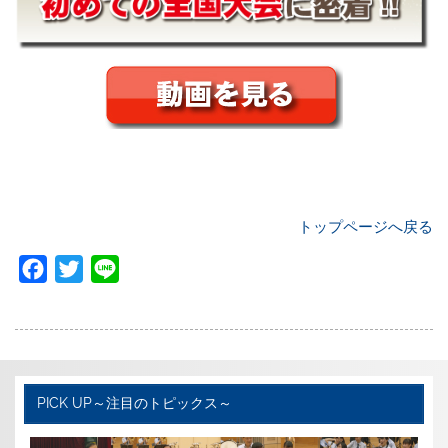
トップページへ戻る
F
T
L
a
w
i
c
i
n
e
t
e
b
t
PICK UP～注目のトピックス～
o
e
o
r