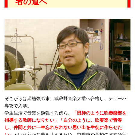
者の道へ
そこからは猛勉強の末、武蔵野音楽大学へ合格し、テューバ
専攻で入学。
学生生活で音楽を勉強する傍ら
、
「恩師のように吹奏楽部を
指導する教師になりたい」「自分のように、吹奏楽で青春
し、仲間と共に一生忘れられない思い出を生徒に作らせた
い」
という新たな夢を叶えるため、中学校や高校の吹奏楽部