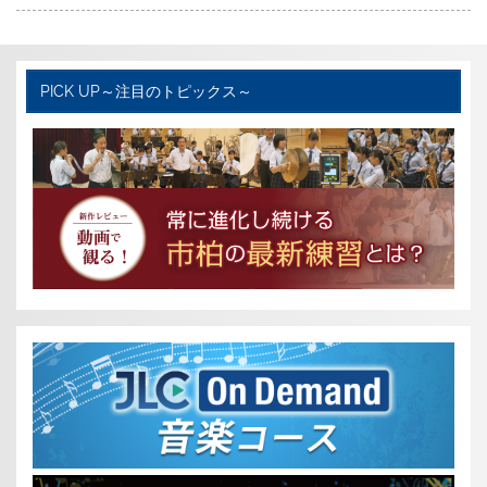
c
i
n
e
t
e
b
t
PICK UP～注目のトピックス～
o
e
o
r
k