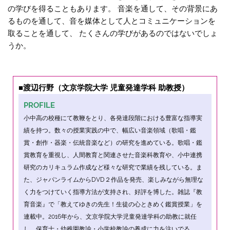
の学びを得ることもあります。 音楽を通して、その背景にあ
るものを通して、音を媒体として人とコミュニケーションを
取ることを通して、 たくさんの学びがあるのではないでしょ
うか。
■渡辺行野（文京学院大学 児童発達学科 助教授）
PROFILE
小中高の校種にて教鞭をとり、各発達段階における豊富な指導実
績を持つ。数々の授業実践の中で、幅広い音楽領域（歌唱・鑑
賞・創作・器楽・伝統音楽など）の研究を進めている。歌唱・鑑
賞教育を重視し、人間教育と関連させた音楽科教育や、小中連携
研究のカリキュラム作成など様々な研究で業績を残している。ま
た、ジャパンライムからDVD２作品を発売、楽しみながら無理な
く力をつけていく指導方法が支持され、好評を博した。雑誌『教
育音楽』で「教えてゆきの先生！生徒の心ときめく鑑賞授業」を
連載中。2016年から、文京学院大学児童発達学科の助教に就任
し、保育士・幼稚園教諭・小学校教諭の養成に力を注いでる。