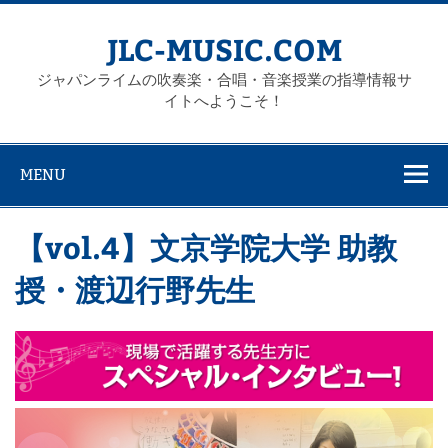
Skip
to
content
JLC-MUSIC.COM
ジャパンライムの吹奏楽・合唱・音楽授業の指導情報サ
イトへようこそ！
MENU
【vol.4】文京学院大学 助教
授・渡辺行野先生