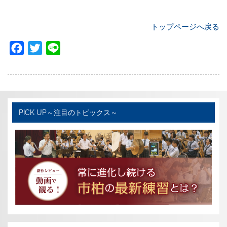
トップページへ戻る
F
T
L
a
w
i
c
i
n
e
t
e
b
t
PICK UP～注目のトピックス～
o
e
o
r
k