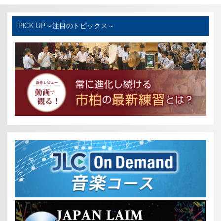
e
t
e
b
t
PICK UP～注目のトピックス～
o
e
o
r
k