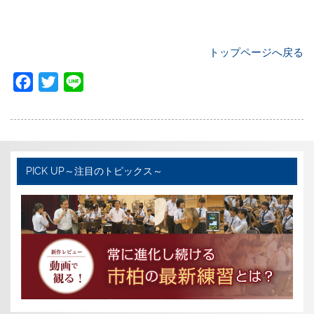
トップページへ戻る
F
T
L
a
w
i
c
i
n
e
t
e
b
t
PICK UP～注目のトピックス～
o
e
o
r
k