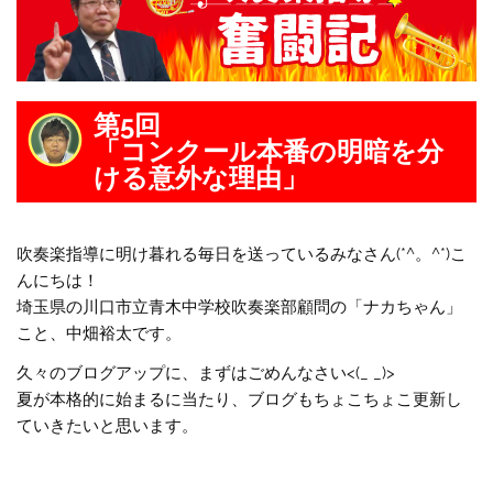
第5回
「コンクール本番の明暗を分
ける意外な理由」
吹奏楽指導に明け暮れる毎日を送っているみなさん(*^。^*)こ
んにちは！
埼玉県の川口市立青木中学校吹奏楽部顧問の「ナカちゃん」
こと、中畑裕太です。
久々のブログアップに、まずはごめんなさい<(_ _)>
夏が本格的に始まるに当たり、ブログもちょこちょこ更新し
ていきたいと思います。