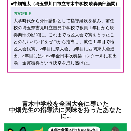
■中畑裕太（埼玉県川口市立青木中学校 吹奏楽部顧問）
PROFILE
大学時代から外部講師として指導経験を積み、前任
校の埼玉県吉見町立吉見中学校で教員１年目から吹
奏楽部の顧問に。これまで地区大会で賞をとったこ
とのないバンドをゼロから指導し、就任１年目で地
区大会銀賞、2年目に県大会、3年目に西関東大会進
出。4年目には2012年全日本吹奏楽コンクールに初出
場、金賞獲得という快挙を成し遂げた。
青木中学校を全国大会に導いた
中畑先生の指導法に興味を持ったあなた
に…