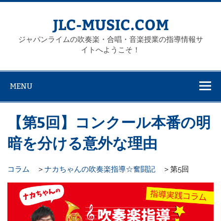
Skip
to
content
JLC-MUSIC.COM
ジャパンライムの吹奏楽・合唱・音楽授業の指導情報サ
イトへようこそ！
MENU
【第5回】コンクール本番の明
暗を分ける意外な理由
コラム
＞
ナカちゃんの吹奏楽指導☆奮闘記
＞第5回