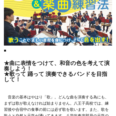
■
★曲に表情をつけて、和音の色を考えて演
奏しよう！
★歌って 踊って 演奏できるバンドを目指
して！
音楽の基本はやはり「歌」。どんな曲を演奏する為にも、
まずは歌が歌えなければ始まりません。八王子高校では、練
習後や合宿中の食事の前には必ず歌を歌います。また、歌を
歌うと自然と元気が湧いてきます。八学吹奏楽部員の元気の