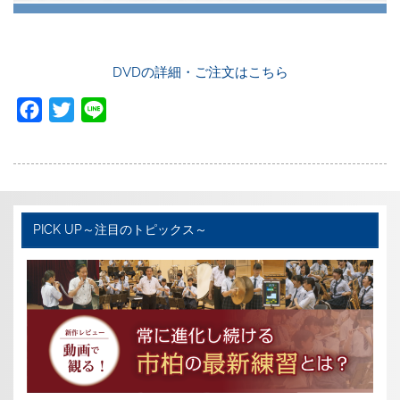
DVDの詳細・ご注文はこちら
F
T
L
a
w
i
c
i
n
e
t
e
b
t
PICK UP～注目のトピックス～
o
e
o
r
k