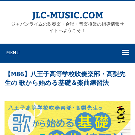
Skip
to
content
JLC-MUSIC.COM
ジャパンライムの吹奏楽・合唱・音楽授業の指導情報サ
イトへようこそ！
MENU
【M86】八王子高等学校吹奏楽部・髙梨先
生の 歌から始める基礎＆楽曲練習法