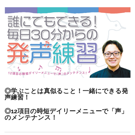
k
◎学ぶことは真似ること！一緒にできる発
声練習！
◎12項目の時短デイリーメニューで「声」
のメンテナンス！