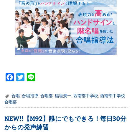
F
T
L
a
w
i
c
i
n
合唱
,
合唱指導
,
合唱部
,
稲垣潤一
,
西南部中学校
,
西南部中学校
e
t
e
合唱部
b
t
NEW!!【M92】誰にでもできる！毎日30分
o
e
からの発声練習
o
r