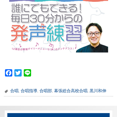
F
T
L
a
w
i
c
i
n
合唱
,
合唱指導
,
合唱部
,
幕張総合高校合唱
,
黒川和伸
e
t
e
b
t
o
e
o
r