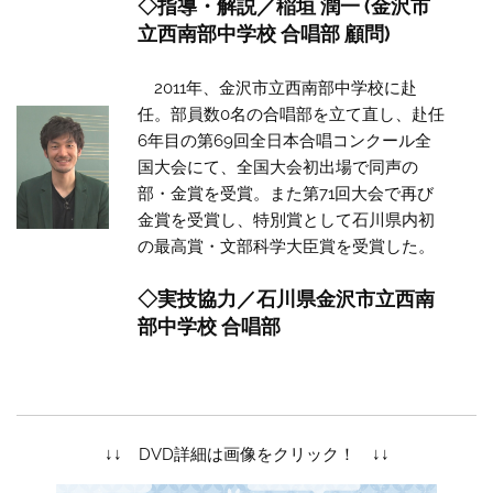
◇指導・解説／稲垣 潤一 (金沢市
立西南部中学校 合唱部 顧問)
2011年、金沢市立西南部中学校に赴
任。部員数0名の合唱部を立て直し、赴任
6年目の第69回全日本合唱コンクール全
国大会にて、全国大会初出場で同声の
部・金賞を受賞。また第71回大会で再び
金賞を受賞し、特別賞として石川県内初
の最高賞・文部科学大臣賞を受賞した。
◇実技協力／石川県金沢市立西南
部中学校 合唱部
↓↓ DVD詳細は画像をクリック！ ↓↓