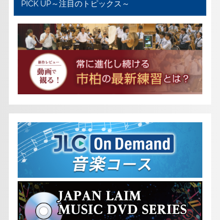
PICK UP～注目のトピックス～
k