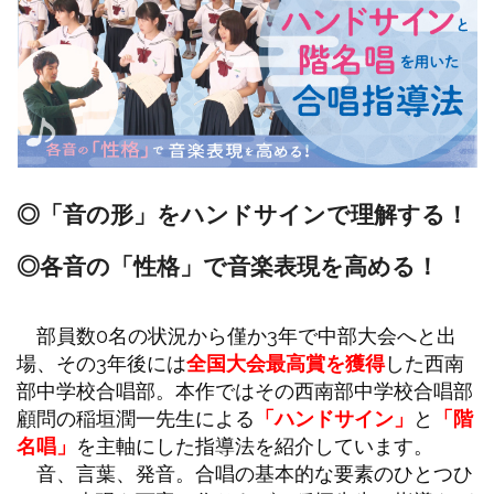
◎「音の形」をハンドサインで理解する！
◎各音の「性格」で音楽表現を高める！
部員数0名の状況から僅か3年で中部大会へと出
場、その3年後には
全国大会最高賞を獲得
した西南
部中学校合唱部。本作ではその西南部中学校合唱部
顧問の稲垣潤一先生による
「ハンドサイン」
と
「階
名唱」
を主軸にした指導法を紹介しています。
音、言葉、発音。合唱の基本的な要素のひとつひ