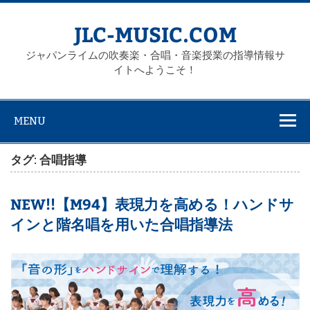
Skip
to
content
JLC-MUSIC.COM
ジャパンライムの吹奏楽・合唱・音楽授業の指導情報サ
イトへようこそ！
MENU
タグ: 合唱指導
NEW!!【M94】表現力を高める！ハンドサ
インと階名唱を用いた合唱指導法