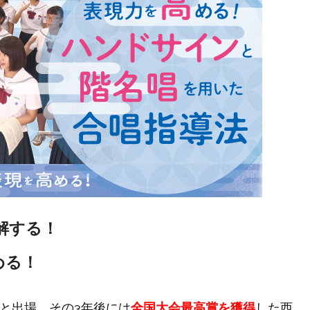
解する！
める！
と出場、その3年後には
全国大会最高賞を獲得
した西