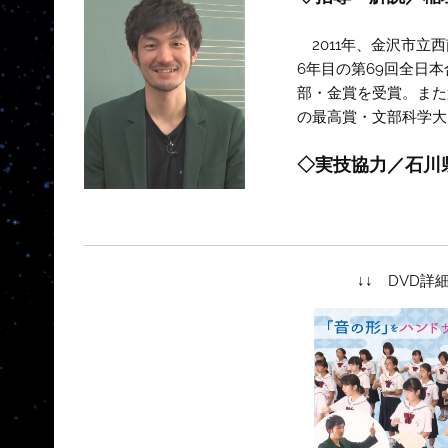
2011年、金沢市立
6年目の第69回全日
部・金賞を受賞。また
の最高賞・文部科学大
◇実技協力／石川
↓↓ DVD詳