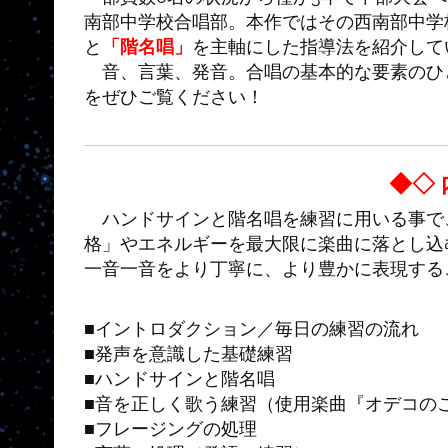
南部中学校合唱部。本作ではその西南部中学
と
「階名唱」
を主軸にした指導法を紹介して
音、言葉、発音。合唱の基本的な要素のひ
をぜひご覧ください！
◆◇ 
ハンドサインと階名唱を練習に用いる事で
格」やエネルギーを最大限に楽曲に落とし込
一音一音をより丁寧に、より豊かに表現する
■イントロダクション／毎日の練習の流れ
■発声を意識した基礎練習
■ハンドサインと階名唱
■音を正しく歌う練習（使用楽曲『オデコのこ
■フレージングの処理