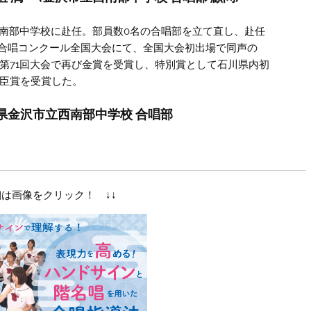
西南部中学校に赴任。部員数0名の合唱部を立て直し、赴任
本合唱コンクール全国大会にて、全国大会初出場で同声の
第71回大会で再び金賞を受賞し、特別賞として石川県内初
臣賞を受賞した。
県金沢市立西南部中学校 合唱部
細は画像をクリック！ ↓↓