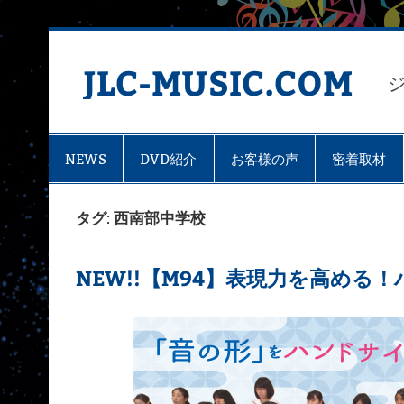
Skip
to
content
JLC-MUSIC.COM
NEWS
DVD紹介
お客様の声
密着取材
タグ: 西南部中学校
NEW!!【M94】表現力を高め