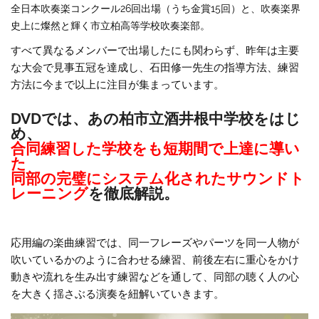
全日本吹奏楽コンクール26回出場（うち金賞15回）と、吹奏楽界
史上に燦然と輝く市立柏高等学校吹奏楽部。
すべて異なるメンバーで出場したにも関わらず、昨年は主要
な大会で見事五冠を達成し、石田修一先生の指導方法、練習
方法に今まで以上に注目が集まっています。
DVDでは、あの柏市立酒井根中学校をはじ
め、
合同練習した学校をも短期間で上達に導い
た
同部の完璧にシステム化されたサウンドト
レーニング
を徹底解説。
応用編の楽曲練習では、同一フレーズやパーツを同一人物が
吹いているかのように合わせる練習、前後左右に重心をかけ
動きや流れを生み出す練習などを通して、同部の聴く人の心
を大きく揺さぶる演奏を紐解いていきます。