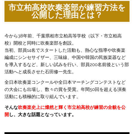
市立柏高校吹奏楽部が練習方法を
公開した理由とは？
今から38年前、千葉県柏市立柏高等学校（以下・市立柏高
校）開校と同時に吹奏楽部を創設。
当初、部員14名でスタートした活動も、熱心な指導や吹奏楽
編成にシンセサイザー、三味線、中国や韓国の民族楽器など
を導入するなど、新しい試みを行い、部員200名前後という部
活動へと成長させた石田修一先生。
全日本吹奏楽コンクールや全日本マーチングコンテストなど
の大会にも出場し、数々の賞を受賞。年間50回を超える演奏
活動にも積極的に取り組んでいます。
そんな
吹奏楽史上に燦然と輝く市立柏高校が練習の全貌を公
開
し、大きな話題
となっています。