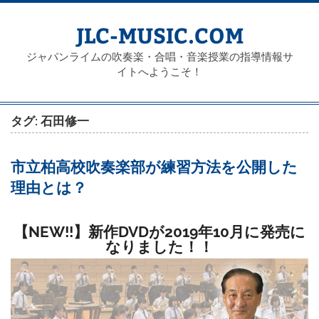
Skip
to
content
JLC-MUSIC.COM
ジャパンライムの吹奏楽・合唱・音楽授業の指導情報サ
イトへようこそ！
タグ: 石田修一
市立柏高校吹奏楽部が練習方法を公開した
理由とは？
【NEW!!】新作DVDが2019年10月に発売に
なりました！！