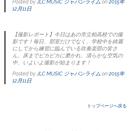
Posted by
JLC MUSIC ジャパンライム
on
2015年
12月11日
【撮影レポート】今日はあの市立柏高校での撮
影です！毎日、部室だけでなく、学校中を綺麗
にしてから練習に臨んでいる吹奏楽部の皆さ
ん。床までピカピカに磨かれ、清らかな空気の
中、いよいよ撮影が始まります！
Posted by
JLC MUSIC ジャパンライム
on
2015年
12月11日
トップページへ戻る