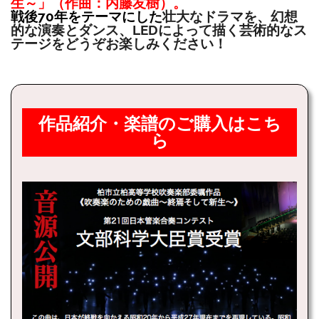
生～」（作曲：内藤友樹）。
戦後70年をテーマにした
壮大なドラマを、幻想
的な演奏とダンス、LEDによって描く芸術的なス
テージをどうぞお楽しみください！
作品紹介・楽譜のご購入はこち
ら