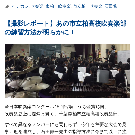
イチカシ
,
吹奏楽
,
市柏 吹奏楽
,
市立柏 吹奏楽
,
石田修一
【撮影レポート】あの市立柏高校吹奏楽部
の練習方法が明らかに！
全日本吹奏楽コンクール26回出場、うち金賞15回。
吹奏楽史上に燦然と輝く、千葉県柏市立柏高校吹奏楽部。
すべて異なるメンバーにも関わらず、今年も主要な大会で見
事五冠を達成し、石田修一先生の指導方法に今まで以上に注