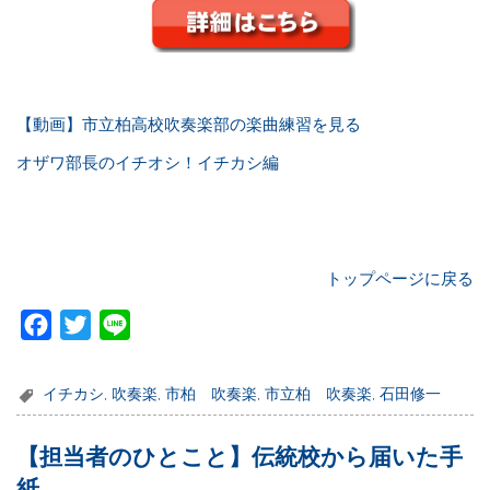
【動画】市立柏高校吹奏楽部の楽曲練習を見る
オザワ部長のイチオシ！イチカシ編
トップページに戻る
F
T
L
a
w
i
c
i
n
イチカシ
,
吹奏楽
,
市柏 吹奏楽
,
市立柏 吹奏楽
,
石田修一
e
t
e
b
t
【担当者のひとこと】伝統校から届いた手
o
e
紙