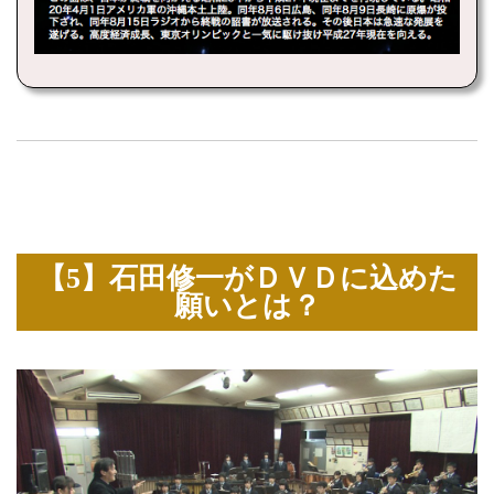
【5】石田修一がＤＶＤに込めた
願いとは？