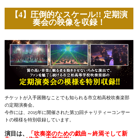
【4】圧倒的なスケール!! 定期演
奏会の映像を収録！
チケットが入手困難なことでも知られる市立柏高校吹奏楽部
の定期演奏会。
今作には、2015年に開催された第33回チャリティーコンサー
トの模様を特別収録しています。
演目は
、
「吹奏楽のための戯曲～終焉そして新