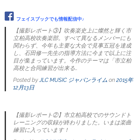
フェイスブックでも情報配信中♪
【撮影レポート③】吹奏楽史上に燦然と輝く市
立柏高校吹奏楽部。すべて異なるメンバーにも
関わらず、今年も主要な大会で見事五冠を達成
し、石田修一先生の指導方法に今まで以上に注
目が集まっています。今作のテーマは「市立柏
高校と合同練習が出来る…
Posted by
JLC MUSIC ジャパンライム
on
2015年
12月13日
【撮影レポート②】市立柏高校でのサウンドト
レーニングの収録が終わりました。いまは楽曲
練習に入っています！